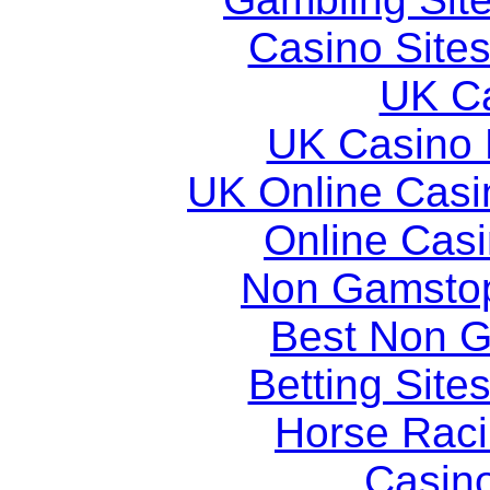
Casino Site
UK Ca
UK Casino
UK Online Cas
Online Cas
Non Gamstop
Best Non 
Betting Sit
Horse Raci
Casin