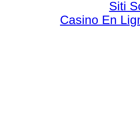
Siti
Casino En Lign